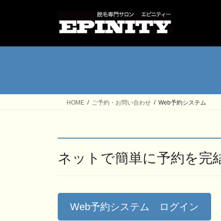
コ
ナ
ン
ビ
テ
ゲ
ン
ー
ツ
シ
へ
ョ
ス
ン
キ
に
ッ
移
HOME
ご予約・お問い合わせ
Web予約システム
プ
動
ネットで簡単に予約を完
Web予約システム ログイン