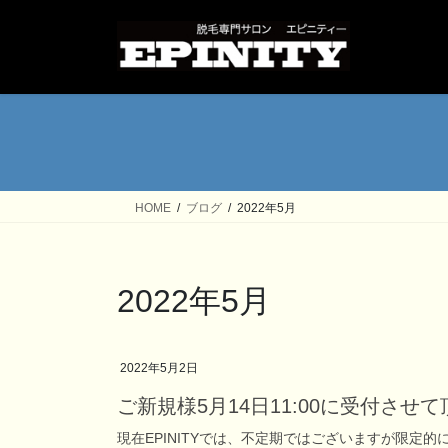
コ
ナ
ン
ビ
テ
ゲ
ン
ー
ツ
シ
へ
ョ
ス
ン
キ
に
ッ
移
HOME
ブログ
2022年5月
プ
動
2022年5月
2022年5月2日
ご新規様5月14日11:00に受付させ
現在EPINITYでは、不定期ではございますが限定