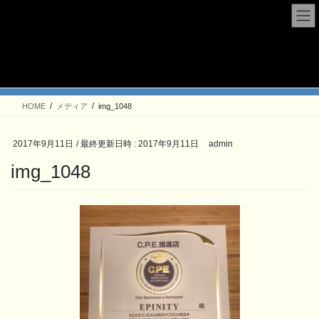
コ
ナ
ン
ビ
テ
ゲ
ン
ー
メディア
ツ
シ
へ
ョ
ス
ン
HOME
メディア
img_1048
キ
に
ッ
移
プ
動
2017年9月11日
/ 最終更新日時 :
2017年9月11日
admin
img_1048