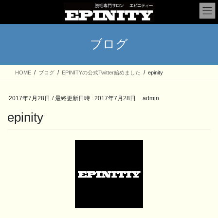
コ
ナ
ン
ビ
テ
ゲ
ン
ー
ブログ
ツ
シ
へ
ョ
ス
ン
HOME
ブログ
EPINITYの公式Twitter始めました
epinity
キ
に
ッ
移
プ
動
2017年7月28日
/ 最終更新日時 :
2017年7月28日
admin
epinity