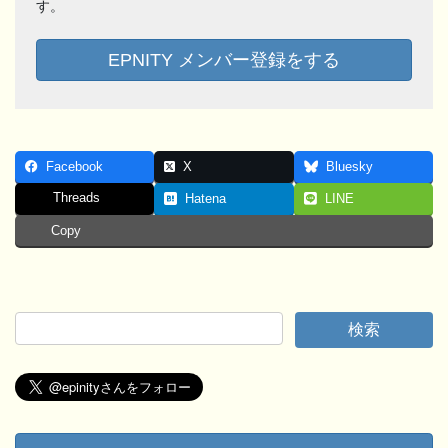
す。
EPNITY メンバー登録をする
Facebook
X
Bluesky
Threads
Hatena
LINE
Copy